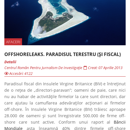
AFACERI
OFFSHORELEAKS. PARADISUL TERESTRU (ȘI FISCAL)
Detalii
Centrul Român Pentru Jurnalism De Investigație
Creat: 07 Aprilie 2013
Accesări: 4122
Paradisul fiscal din Insulele Virgine Britanice (BIV) e întreținut
de o rețea de „directori-paravan”; oameni de paie, care nici
nu au habar de activitățile firmelor la care sunt directori, dar
care ajutau la camuflarea adevăraților acționari ai firmelor
off-shore. În Insulele Virgine Britanice (BIV) trăiesc aproape
28.000 de oameni și sunt înregistrate 500.000 de firme off-
shore care sunt active. Conform unui raport al
Băncii
Mondiale
asta înseamnă 40% dintre firmele off-shore