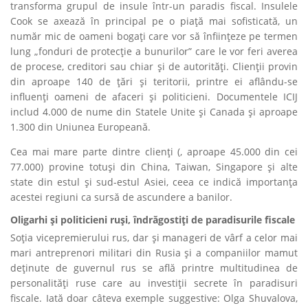
transforma grupul de insule într-un paradis fiscal. Insulele
Cook se axează în principal pe o piață mai sofisticată, un
număr mic de oameni bogați care vor să înființeze pe termen
lung „fonduri de protecție a bunurilor” care le vor feri averea
de procese, creditori sau chiar și de autorități. Clienții provin
din aproape 140 de țări și teritorii, printre ei aflându-se
influenți oameni de afaceri și politicieni. Documentele ICIJ
includ 4.000 de nume din Statele Unite și Canada și aproape
1.300 din Uniunea Europeană.
Cea mai mare parte dintre clienți (, aproape 45.000 din cei
77.000) provine totuși din China, Taiwan, Singapore și alte
state din estul și sud-estul Asiei, ceea ce indică importanța
acestei regiuni ca sursă de ascundere a banilor.
Oligarhi și politicieni ruși, îndrăgostiți de paradisurile fiscale
Soția vicepremierului rus, dar și manageri de vârf a celor mai
mari antreprenori militari din Rusia și a companiilor mamut
deținute de guvernul rus se află printre multitudinea de
personalități ruse care au investiții secrete în paradisuri
fiscale. Iată doar câteva exemple suggestive: Olga Shuvalova,