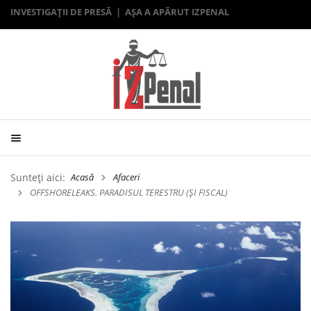
INVESTIGAȚII DE PRESĂ | AȘA A APĂRUT IZPENAL
Sunteți aici:
Acasă
Afaceri
OFFSHORELEAKS. PARADISUL TERESTRU (ȘI FISCAL)