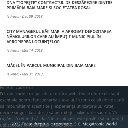
DNA ”TOPEȘTE” CONTRACTUL DE DESZĂPEZIRE DINTRE
PRIMĂRIA BAIA MARE ȘI SOCIETATEA ROSAL
Iz Penal
-
Dec 09, 2013
CITY MANAGERUL BĂII MARI A APROBAT DEPOZITAREA
NĂMOLURILOR CARE AU ÎMPUȚIT MUNICIPIUL ÎN
APROPIEREA LOCUINȚELOR
Iz Penal
-
Mai 14, 2013
MĂCEL ÎN PARCUL MUNICIPAL DIN BAIA MARE
Iz Penal
-
Mai 31, 2013
Folosim cookie-uri
Folosim cookie-uri pe site-ul nostru web. Unele dintre ele sunt
esențiale pentru funcționarea site-ului, în timp ce altele ne ajută
să îmbunătățim acest site și experiența utilizatorului. Puteți
decide singur dacă doriți să permiteți cookie-urile sau nu. Vă
rugăm să rețineți că, dacă le respingeți, este posibil să nu puteți
2022 Toate drepturile rezervate. S.C. Megatronic World
utiliza toate funcționalitățile site-ului.