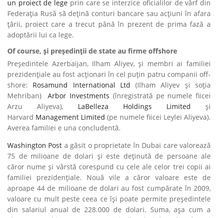
un proiect de lege
prin care se interzice oficialilor de vârf din
Federația Rusă să dețină conturi bancare sau acțiuni în afara
țării, proiect care a trecut până în prezent de prima fază a
adoptării lui ca lege.
Of course, și președinții de state au firme offshore
Președintele Azerbaijan, Ilham Aliyev, și membri ai familiei
prezidențiale au fost acționari în cel puțin patru companii off-
shore:
Rosamund International Ltd
(Ilham Aliyev și soția
Mehriban)
Arbor Investments
(înregistrată pe numele fiicei
Arzu Aliyeva),
LaBelleza Holdings Limited
și
Harvard
Management Limited
(pe numele fiicei Leylei Aliyeva).
Averea familiei e una concludentă.
Washington Post
a găsit o proprietate în Dubai care valorează
75 de milioane de dolari și este deținută de persoane ale
căror nume și vârstă corespund cu cele ale celor trei copii ai
familiei prezidențiale. Nouă vile a căror valoare este de
aproape 44 de milioane de dolari au fost cumpărate în 2009,
valoare cu mult peste ceea ce își poate permite președintele
din salariul anual de 228.000 de dolari. Suma, așa cum a