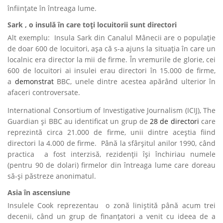
înființate în întreaga lume.
Sark , o insulă în care toți locuitorii sunt directori
Alt exemplu: Insula Sark din Canalul Mânecii are o populație
de doar 600 de locuitori, așa că s-a ajuns la situația în care un
localnic era director la mii de firme. În vremurile de glorie, cei
600 de locuitori ai insulei erau directori în 15.000 de firme,
a
demonstrat
BBC, unele dintre acestea apărând ulterior în
afaceri controversate.
International Consortium of Investigative Journalism (ICIJ), The
Guardian și BBC au identificat un grup de
28 de directori
care
reprezintă circa 21.000 de firme, unii dintre aceștia fiind
directori la 4.000 de firme. Până la sfârșitul anilor 1990, când
practica a fost interzisă, rezidenții își închiriau numele
(pentru 90 de dolari) firmelor din întreaga lume care doreau
să-și păstreze anonimatul.
Asia în ascensiune
Insulele Cook reprezentau o zonă liniștită până acum trei
decenii, când un grup de finanțatori a venit cu ideea de a