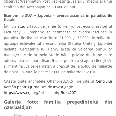
observat Washington Post, reprezintă „salariul mediu al unui
cetățean din Azerbaijan pe 10.000 de ani”.
Economiile SUA + Japonia = averea ascunsă în paradisurile
fiscale
Într-un
studiu
făcut de James S. Henry, fost economist-șef al
McKinsey & Company, se estimează că averea ascunsă în
paradisurile fiscale este între 21.000 și 32.000 de miliarde,
aproape echivalentul a economiilor Statelor Unite și Japoniei
laolaltă. Cercetările lui Henry arată că valoarea bunurilor
manageriate de primele 50 de bănci private din lume, care
adesea folosesc paradisuri fiscale pentru a-și ajuta clienții să-
și mențină „valoarea netă”, a crescut de la 5.400 de miliarde
de dolari în 2005 la peste 12.000 de miliarde în 2010.
Citește toate anchetele OffshoreLEAKS pe site-ul
Centrului
Român pentru Jurnalism de Investigație
https://www.crji.org/articole.php?id=4207
Galerie foto: familia președintelui din
Azerbaidjan