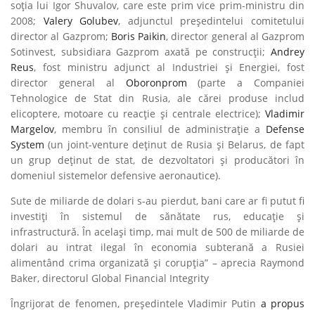
soția lui Igor Shuvalov, care este prim vice prim-ministru din
2008;
Valery Golubev
, adjunctul președintelui comitetului
director al Gazprom;
Boris Paikin
, director general al Gazprom
Sotinvest, subsidiara Gazprom axată pe construcții;
Andrey
Reus
, fost ministru adjunct al Industriei și Energiei, fost
director general al
Oboronprom
(parte a Companiei
Tehnologice de Stat din Rusia, ale cărei produse includ
elicoptere, motoare cu reacție și centrale electrice);
Vladimir
Margelov
, membru în consiliul de administrație a
Defense
System
(un joint-venture deținut de Rusia și Belarus, de fapt
un grup deținut de stat, de dezvoltatori și producători în
domeniul sistemelor defensive aeronautice).
Sute de miliarde de dolari s-au pierdut, bani care ar fi putut fi
investiți în sistemul de sănătate rus, educație și
infrastructură. În același timp, mai mult de 500 de miliarde de
dolari au intrat ilegal în economia subterană a Rusiei
alimentând crima organizată și corupția” – aprecia Raymond
Baker, directorul Global Financial Integrity
Îngrijorat de fenomen, președintele Vladimir Putin
a propus