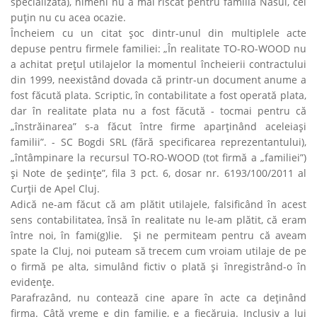
specializată), nimeni nu a mai riscat pentru familia Năsui, cel
puţin nu cu acea ocazie.
Încheiem cu un citat şoc dintr-unul din multiplele acte
depuse pentru firmele familiei:
„În realitate TO-RO-WOOD nu
a achitat preţul utilajelor la momentul încheierii contractului
din 1999, neexistând dovada că printr-un document anume a
fost făcută plata. Scriptic, în contabilitate a fost operată plata,
dar în realitate plata nu a fost făcută - tocmai pentru că
„înstrăinarea” s-a făcut între firme aparţinând aceleiaşi
familii”.
- SC Bogdi SRL (fără specificarea reprezentantului),
„întâmpinare la recursul TO-RO-WOOD (tot firmă a „familiei”)
şi Note de şedinţe”, fila 3 pct. 6, dosar nr. 6193/100/2011 al
Curţii de Apel Cluj.
Adică ne-am făcut că am plătit utilajele, falsificând în acest
sens contabilitatea, însă în realitate nu le-am plătit, că eram
între noi, în fami(g)lie. Şi ne permiteam pentru că aveam
spate la Cluj, noi puteam să trecem cum vroiam utilaje de pe
o firmă pe alta, simulând fictiv o plată şi înregistrând-o în
evidenţe.
Parafrazând, nu contează cine apare în acte ca deţinând
firma. Câtă vreme e din familie, e a fiecăruia. Inclusiv a lui