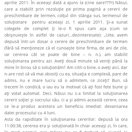
aprilie 2011. În aceeaşi dată a ajuns la (cine oare???!!) Năsui,
care a stabilit prin rezoluţie pe prima pagină a cererii de
preschimbare de termen, colţul din stânga sus, termenul de
soluţionare pentru aceeaşi zi, 1 aprilie 2011. Şi-a sunat
colegele de complet ţi le-o fi spus cam aşa (cum se
obişnuieşte în astfel de cazuri…dezinteresate): „Uite, avem
depusă într-un dosar o cerere de preschimbare de termen
(fără să menţioneze că el cunoaşte bine firma, de ani de zile,
iar cererea cât se poate de bine – n. n.), am stabilit
soluţionarea pentru azi. Aveţi două minute să veniţi până la
mine în birou să o soluţionăm? Am citit-o bine, o aveţi aici, dar
n-are rost să vă mai obosiţi cu ea, situaţia e complexă, pare de
admis, nu e mare lucru să o admitem, ce ziceţi? Bun, să
trecem în condică, o iau eu la motivat că aţi fost fete bune şi
aţi votat automat. Deci, Năsui nu s-a limitat la soluţionarea
cererii soţiei şi socrului său, ci a şi admis această cerere, ceea
ce le-a produs acestora un beneficiu imediat: devansarea
datei procesului cu 4 luni.
Asta da rapiditate în soluţionarea cererilor: depusă la ora
11:00:38, cererea era şi soluţionată în chiar aceeaşi zi, în care,