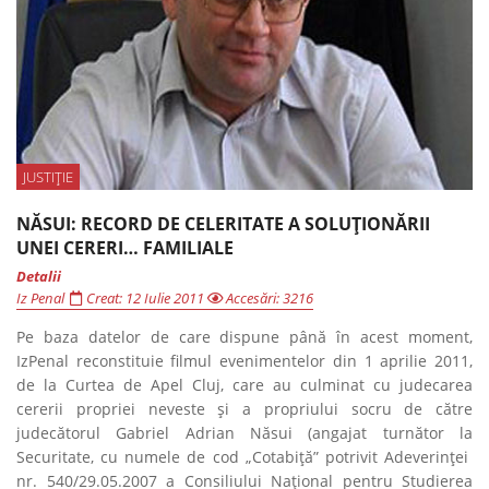
JUSTIȚIE
NĂSUI: RECORD DE CELERITATE A SOLUŢIONĂRII
UNEI CERERI… FAMILIALE
Detalii
Iz Penal
Creat: 12 Iulie 2011
Accesări: 3216
Pe baza datelor de care dispune până în acest moment,
IzPenal reconstituie filmul evenimentelor din 1 aprilie 2011,
de la Curtea de Apel Cluj, care au culminat cu judecarea
cererii propriei neveste şi a propriului socru de către
judecătorul Gabriel Adrian Năsui (angajat turnător la
Securitate, cu numele de cod „Cotabiţă” potrivit Adeverinţei
nr. 540/29.05.2007 a Consiliului Naţional pentru Studierea