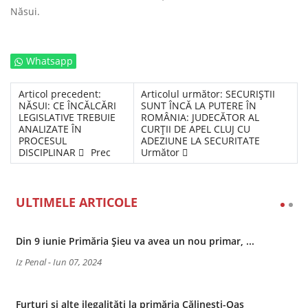
Năsui.
Whatsapp
Articol precedent:
Articolul următor: SECURIŞTII
NĂSUI: CE ÎNCĂLCĂRI
SUNT ÎNCĂ LA PUTERE ÎN
LEGISLATIVE TREBUIE
ROMÂNIA: JUDECĂTOR AL
ANALIZATE ÎN
CURŢII DE APEL CLUJ CU
PROCESUL
ADEZIUNE LA SECURITATE
DISCIPLINAR
Prec
Următor
ULTIMELE ARTICOLE
Din 9 iunie Primăria Șieu va avea un nou primar, ...
Iz Penal
-
Iun 07, 2024
Furturi și alte ilegalități la primăria Călinești-Oaș