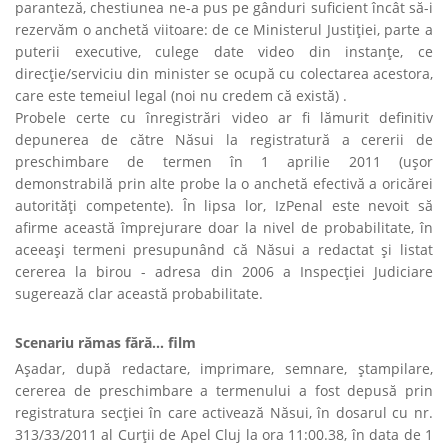
paranteză, chestiunea ne-a pus pe gânduri suficient încât să-i
rezervăm o anchetă viitoare: de ce Ministerul Justiţiei, parte a
puterii executive, culege date video din instanţe, ce
direcţie/serviciu din minister se ocupă cu colectarea acestora,
care este temeiul legal (noi nu credem că există) .
Probele certe cu înregistrări video ar fi lămurit definitiv
depunerea de către Năsui la registratură a cererii de
preschimbare de termen în 1 aprilie 2011 (uşor
demonstrabilă prin alte probe la o anchetă efectivă a oricărei
autorităţi competente). În lipsa lor, IzPenal este nevoit să
afirme această împrejurare doar la nivel de probabilitate, în
aceeaşi termeni presupunând că Năsui a redactat şi listat
cererea la birou - adresa din 2006 a Inspecţiei Judiciare
sugerează clar această probabilitate.
Scenariu rămas fără… film
Aşadar, după redactare, imprimare, semnare, ştampilare,
cererea de preschimbare a termenului a fost depusă prin
registratura secţiei în care activează Năsui
, în dosarul cu nr.
313/33/2011 al Curţii de Apel Cluj la ora 11:00.38, în data de 1