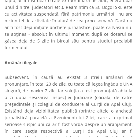
fapta, ar fi fost doar o cale extraordinară de atac, el era doar
unul din trei judecători etc.). Reamintim că SC Bogdi SRL este
cu activitatea suspendată, fără patrimoniu urmăribil, nu are
niciun fel de activitate în afară de cea procesomană. Dacă nu
ar fi fost deja iniţiate anchete jurnalistice, poate că Năsui nu
se abţinea - absolut în ultimul moment, după ce dosarul se
găsea deja de 5 zile în biroul său pentru studiul prealabil
termenului.
Amânări ilegale
Subsecvent, în cauză au existat 3 (trei!) amânări de
pronunţare, în total 20 de zile,
cu toate că legea îngăduie UNA
singură, de maxim 7 zile, iar soluţia a fost pronunţată abia la
o zi după sesizarea Inspecţiei Judiciare (oficială, de către
preşedintele şi colegiul de conducere al Curţii de Apel Cluj).
Existând deja vizibilitatea publică (printre altele o anchetă
jurnalistică paralelă a Evenimentului Zilei, care a exprimat
serioase suspiciuni că ar fi fost vorba despre un aranjament,
în care secţia respectivă a Curţii de Apel Cluj ar fi