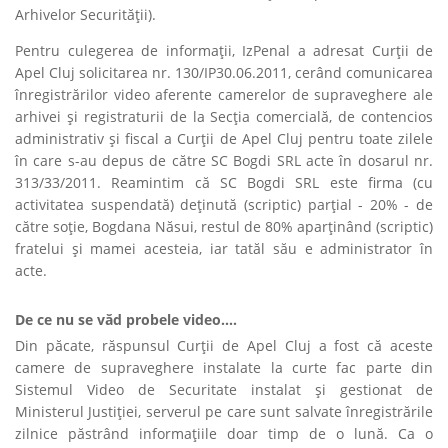
Arhivelor Securităţii).
Pentru culegerea de informaţii, IzPenal a adresat Curţii de
Apel Cluj solicitarea nr. 130/IP30.06.2011, cerând comunicarea
înregistrărilor video aferente camerelor de supraveghere ale
arhivei şi registraturii de la Secţia comercială, de contencios
administrativ şi fiscal a Curţii de Apel Cluj pentru toate zilele
în care s-au depus de către SC Bogdi SRL acte în dosarul nr.
313/33/2011. Reamintim că SC Bogdi SRL este firma (cu
activitatea suspendată) deţinută (scriptic) parţial - 20% - de
către soţie, Bogdana Năsui, restul de 80% aparţinând (scriptic)
fratelui şi mamei acesteia, iar tatăl său e administrator în
acte.
De ce nu se văd probele video....
Din păcate, răspunsul Curţii de Apel Cluj a fost că aceste
camere de supraveghere instalate la curte fac parte din
Sistemul Video de Securitate instalat
şi gestionat de
Ministerul Justiţiei, serverul pe care sunt salvate înregistrările
zilnice păstrând informaţiile doar timp de o lună. Ca o