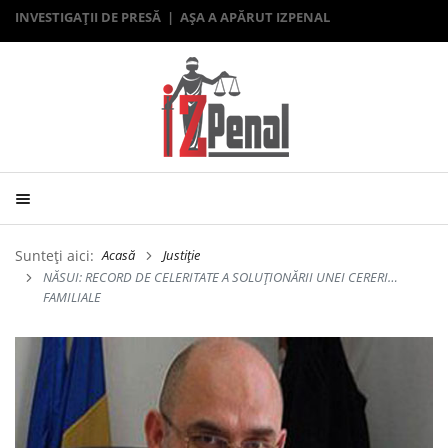
INVESTIGAȚII DE PRESĂ | AȘA A APĂRUT IZPENAL
Sunteți aici:
Acasă
Justiție
NĂSUI: RECORD DE CELERITATE A SOLUŢIONĂRII UNEI CERERI…
FAMILIALE