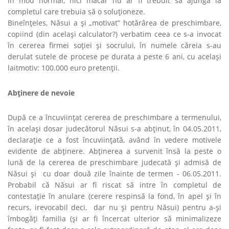
în mod normal, nici măcar nu ar fi trebuit să ajungă la
completul care trebuia să o soluţioneze.
Bineînţeles, Năsui a şi „motivat” hotărârea de preschimbare,
copiind (din acelaşi calculator?) verbatim ceea ce s-a invocat
în cererea firmei soţiei şi socrului, în numele căreia s-au
derulat sutele de procese pe durata a peste 6 ani, cu acelaşi
laitmotiv: 100.000 euro pretenţii.
Abţinere de nevoie
După ce a încuviinţat cererea de preschimbare a termenului,
în acelaşi dosar judecătorul Năsui s-a abţinut, în 04.05.2011,
declaraţie ce a fost încuviinţată, având în vedere motivele
evidente de abţinere. Abţinerea a survenit însă la peste o
lună de la cererea de preschimbare judecată şi admisă de
Năsui şi cu doar două zile înainte de termen - 06.05.2011.
Probabil că Năsui ar fi riscat să intre în completul de
contestaţie în anulare (cerere respinsă la fond, în apel şi în
recurs, irevocabil deci, dar nu şi pentru Năsui) pentru a-şi
îmbogăţi familia (şi ar fi încercat ulterior să minimalizeze