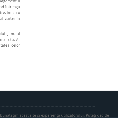
anagementul
nd întreaga
 trezim cu o
 vizitei în
lui și nu al
 mai rău. Ar
tatea celor
bunătățim acest site și experiența utilizatorului. Puteți decide