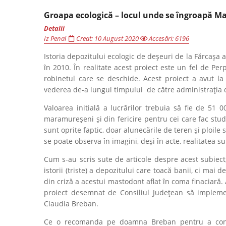
Groapa ecologică – locul unde se îngroapă 
Detalii
Iz Penal
Creat: 10 August 2020
Accesări: 6196
Istoria depozitului ecologic de deșeuri de la Fărcașa 
în 2010. În realitate acest proiect este un fel de Pe
robinetul care se deschide. Acest proiect a avut la
vederea de-a lungul timpului de către administrația de
Valoarea initială a lucrărilor trebuia să fie de 51
maramureșeni și din fericire pentru cei care fac studii
sunt oprite faptic, doar alunecările de teren și ploile
se poate observa în imagini, deși în acte, realitatea 
Cum s-au scris sute de articole despre acest subiec
istorii (triste) a depozitului care toacă banii, ci ma
din criză a acestui mastodont aflat în coma finaciară
proiect desemnat de Consiliul Județean să implemen
Claudia Breban.
Ce o recomanda pe doamna Breban pentru a cond