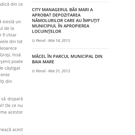
dică din ce
CITY MANAGERUL BĂII MARI A
APROBAT DEPOZITAREA
NĂMOLURILOR CARE AU ÎMPUȚIT
ă există un
MUNICIPIUL ÎN APROPIEREA
ul de la
LOCUINȚELOR
 fi chiar
Iz Penal
-
Mai 14, 2013
iele din tot
deoarece
Groși, însă
MĂCEL ÎN PARCUL MUNICIPAL DIN
șeni) poate
BAIA MARE
de câștigat
Iz Penal
-
Mai 31, 2013
rente
lți din
e să dispară
al? De ce nu
rma acestor
onează acest