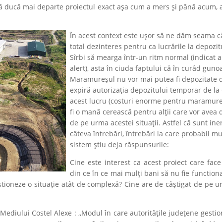
ă ducă mai departe proiectul exact așa cum a mers și până acum, a
În acest context este ușor să ne dăm seama c
total dezinteres pentru ca lucrările la depozit
Sîrbi să mearga într-un ritm normal (indicat ar
alert), asta în ciuda faptului că în curâd gunoa
Maramureșul nu vor mai putea fi depozitate 
expiră autorizația depozitului temporar de la 
acest lucru (costuri enorme pentru maramure
fi o mană cerească pentru alții care vor avea 
de pe urma acestei situații. Astfel că sunt ine
câteva întrebări, întrebări la care probabil mu
sistem știu deja răspunsurile:
Cine este interest ca acest proiect care fac
din ce în ce mai mulți bani să nu fie function
ioneze o situație atât de complexă? Cine are de câștigat de pe u
ediului Costel Alexe : ,,Modul în care autoritățile județene gesti