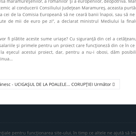
resa maramureșenilor, a românilor și a europenilor, deopotrivă. M
temic al conducerii Consiliului Județean Maramureș, aceasta purtâ
 ca cei de la Comisia Europeană să ne ceară banii înapoi, sau să ne
 de mii de euro pe zi”, a declarat ministrul Mediului la finalul
or fi plătite aceste sume uriașe? Cu siguranță din cel a cetățeanu
salariile și primele pentru un proiect care funcționeză din ce în ce
a eșecul acestui proiect, dar, pentru a nu-i obosi, dăm posibili
ntinua…
omânesc - UCIGAȘUL DE LA POALELE... CORUPȚIEI
Următor
țiale pentru funcționarea site-ului, în timp ce altele ne ajută să îm