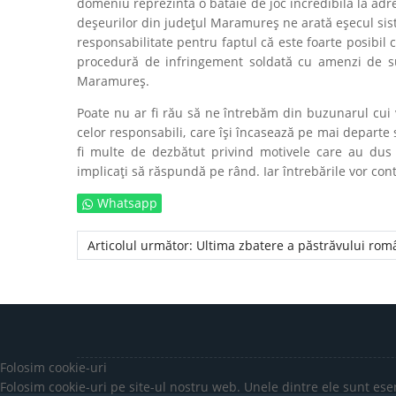
domeniu reprezintă o bătaie de joc incredibilă la ad
deșeurilor din județul Maramureș ne arată eșecul sis
responsabilitate pentru faptul că este foarte posibil
procedură de infringement soldată cu amenzi de sute
Maramureș.
Poate nu ar fi rău să ne întrebăm din buzunarul cui v
celor responsabili, care își încasează pe mai departe 
fi multe de dezbătut privind motivele care au dus l
implicați să răspundă pe rând. Iar întrebările vor co
Whatsapp
Articolul următor: Ultima zbatere a păstrăvului r
Folosim cookie-uri
Folosim cookie-uri pe site-ul nostru web. Unele dintre ele sunt esen