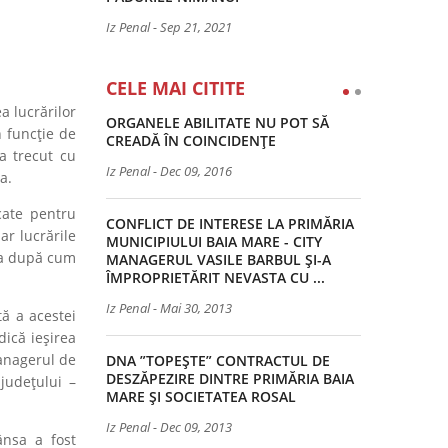
Iz Penal
-
Sep 21, 2021
CELE MAI CITITE
a lucrărilor
ORGANELE ABILITATE NU POT SĂ
n funcție de
CREADĂ ÎN COINCIDENȚE
a trecut cu
Iz Penal
-
Dec 09, 2016
a.
cate pentru
CONFLICT DE INTERESE LA PRIMĂRIA
ar lucrările
MUNICIPIULUI BAIA MARE - CITY
așa după cum
MANAGERUL VASILE BARBUL ȘI-A
ÎMPROPRIETĂRIT NEVASTA CU ...
Iz Penal
-
Mai 30, 2013
ă a acestei
dică ieșirea
managerul de
DNA ”TOPEȘTE” CONTRACTUL DE
DESZĂPEZIRE DINTRE PRIMĂRIA BAIA
județului –
MARE ȘI SOCIETATEA ROSAL
Iz Penal
-
Dec 09, 2013
nsa a fost