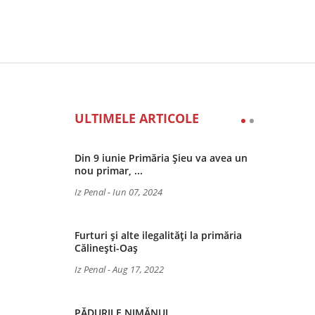
ULTIMELE ARTICOLE
Din 9 iunie Primăria Șieu va avea un
nou primar, ...
Iz Penal
-
Iun 07, 2024
Furturi și alte ilegalități la primăria
Călinești-Oaș
Iz Penal
-
Aug 17, 2022
PĂDURILE NIMĂNUI