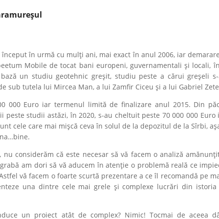
Maramureșul
a început în urmă cu mulți ani, mai exact în anul 2006, iar demarare
rpeetum Mobile de tocat bani europeni, guvernamentali și locali, î
 bază un studiu geotehnic greșit, studiu peste a cărui greșeli s-
 sub tutela lui Mircea Man, a lui Zamfir Ciceu și a lui Gabriel Zete
 000 000 Euro iar termenul limită de finalizare anul 2015. Din pă
 peste studii astăzi, în 2020, s-au cheltuit peste 70 000 000 Euro i
 sunt cele care mai mișcă ceva în solul de la depozitul de la Sîrbi, 
suna…bine.
t, nu considerăm că este necesar să vă facem o analiză amănunțit
i degrabă am dori să vă aducem în atenție o problemă reală ce impie
. Astfel vă facem o foarte scurtă prezentare a ce îl recomandă pe 
teze una dintre cele mai grele și complexe lucrări din istoria 
uce un proiect atât de complex? Nimic! Tocmai de aceea dâ