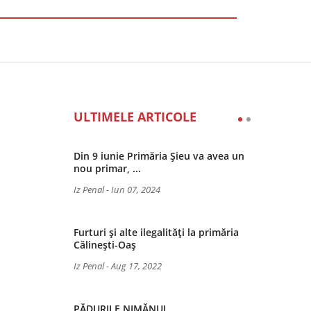
ULTIMELE ARTICOLE
Din 9 iunie Primăria Șieu va avea un
nou primar, ...
Iz Penal
-
Iun 07, 2024
Furturi și alte ilegalități la primăria
Călinești-Oaș
Iz Penal
-
Aug 17, 2022
PĂDURILE NIMĂNUI