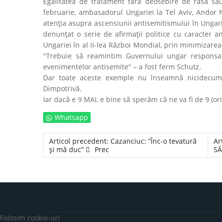
Egalitatea de tratament fără deosebire de rasă sau 
februarie, ambasadorul Ungariei la Tel Aviv, Andor N
atenţia asupra ascensiunii antisemitismului în Ungaria
denunţat o serie de afirmaţii politice cu caracter anti
Ungariei în al II-lea Război Mondial, prin minimizare
"Trebuie să reamintim Guvernului ungar responsab
evenimentelor antisemite" – a fost ferm Schutz.
Dar toate aceste exemple nu înseamnă nicidecum c
Dimpotrivă.
Iar dacă e 9 MAI, e bine să sperăm că ne va fi de 9 (or
Whatsapp
Articol precedent: Cazanciuc: ”Înc-o tevatură
Ar
și mă duc”
Prec
SĂ
Folosim cookie-uri