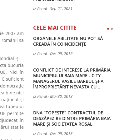
Iz Penal
-
Sep 21, 2021
CELE MAI CITITE
arie 2007 am
ORGANELE ABILITATE NU POT SĂ
u românii să
CREADĂ ÎN COINCIDENȚE
Iz Penal
-
Dec 09, 2016
ondial și –
ecta bucuria
CONFLICT DE INTERESE LA PRIMĂRIA
UE. Nici în
MUNICIPIULUI BAIA MARE - CITY
 E suficient
MANAGERUL VASILE BARBUL ȘI-A
a democrație
ÎMPROPRIETĂRIT NEVASTA CU ...
ea bine nici
Iz Penal
-
Mai 30, 2013
național și
mea tupeului
DNA ”TOPEȘTE” CONTRACTUL DE
 UE permite
DESZĂPEZIRE DINTRE PRIMĂRIA BAIA
djudecat în
MARE ȘI SOCIETATEA ROSAL
ărui stat le
Iz Penal
-
Dec 09, 2013