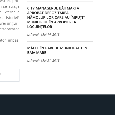
stfel, prin
 i se atrage
CITY MANAGERUL BĂII MARI A
e Externe, a
APROBAT DEPOZITAREA
NĂMOLURILOR CARE AU ÎMPUȚIT
 a istoriei"
MUNICIPIUL ÎN APROPIEREA
vrei unguri.
LOCUINȚELOR
ntracararea
Iz Penal
-
Mai 14, 2013
ător impas.
MĂCEL ÎN PARCUL MUNICIPAL DIN
BAIA MARE
Iz Penal
-
Mai 31, 2013
A