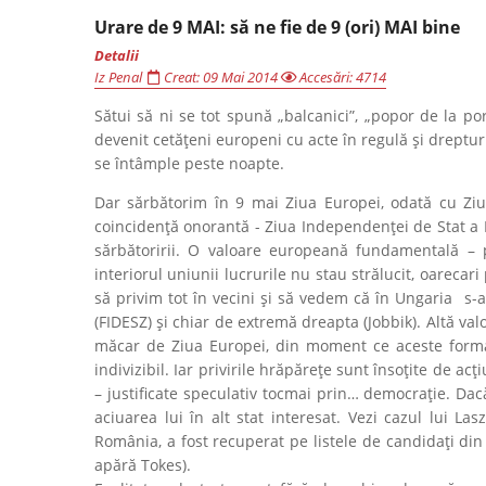
Urare de 9 MAI: să ne fie de 9 (ori) MAI bine
Detalii
Iz Penal
Creat: 09 Mai 2014
Accesări: 4714
Sătui să ni se tot spună „balcanici”, „popor de la po
devenit cetățeni europeni cu acte în regulă și drept
se întâmple peste noapte.
Dar sărbătorim în 9 mai Ziua Europei, odată cu Ziua 
coincidență onorantă - Ziua Independenţei de Stat a 
sărbătoririi. O valoare europeană fundamentală – 
interiorul uniunii lucrurile nu stau strălucit, oareca
să privim tot în vecini și să vedem că în Ungaria s-a
(FIDESZ) și chiar de extremă dreapta (Jobbik). Altă val
măcar de Ziua Europei, din moment ce aceste formațiu
indivizibil. Iar privirile hrăpărețe sunt însoțite de a
– justificate speculativ tocmai prin… democrație. Da
aciuarea lui în alt stat interesat. Vezi cazul lui 
România, a fost recuperat pe listele de candidați din
apără Tokes).