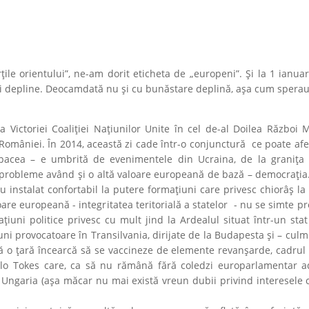
rțile orientului”, ne-am dorit eticheta de „europeni”. Și la 1 ianu
uri depline. Deocamdată nu și cu bunăstare deplină, așa cum spera
Victoriei Coaliției Națiunilor Unite în cel de-al Doilea Război M
României. În 2014, această zi cade într-o conjunctură ce poate af
pacea – e umbrită de evenimentele din Ucraina, de la granița 
ri probleme având și o altă valoare europeană de bază – democrația.
u instalat confortabil la putere formațiuni care privesc chiorâș l
oare europeană - integritatea teritorială a statelor - nu se simte pr
ni politice privesc cu mult jind la Ardealul situat într-un stat 
cțiuni provocatoare în Transilvania, dirijate de la Budapesta și – cul
că o țară încearcă să se vaccineze de elemente revanșarde, cadrul
Laszlo Tokes care, ca să nu rămână fără coledzi europarlamentar a
 Ungaria (așa măcar nu mai există vreun dubii privind interesele c