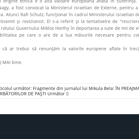
origine etnică e o altă valoare europeană aflată în suferință. A
agy, a fost convocat la Ministerul israelian de Externe, pentru a
. Atunci Rafi Schutz, funcţionar în cadrul Ministerului israelian d
semit şi revizionist. El s-a referit și la tentativelre de "rescriere
a rolului Guvernului Miklos Horthy în deportarea a sute de mii de e
ilitatea pe care o are de a lua măsurile necesare pentru co
ă ar trebui să renunțăm la valorile europene aflate în trec
i) MAI bine.
ticolul următor: Fragmente din jurnalul lui Mikula Bela: ÎN PREAJM
RBĂTORILOR DE PAȘTI
Următor