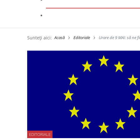
Sunteți aici:
Acasă
Editoriale
Urare de 9 MAI: să ne fi
EDITORIALE