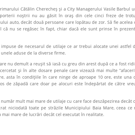
rimarului Cătălin Cherecheș și a City Managerului Vasile Barbul u
porterii noștrii nu au găsit în oraș din cele cinci freze de trot
cului auto, decât două persoane care lopătau de zor. Să fie acelea
l că nu se regăsec în fapt, chiar dacă ele sunt prinse în prezent
impuse de necesarul de utilaje ce ar trebui alocate unei astfel de
 unele aduse de la diverse firme.
 care nu demult a reușit să iasă cu greu din arest după ce a fost rid
cercetat și în alte dosare penale care vizează mai multe ”afaceri
are, asta în condițiile în care ninge de aproape 10 ore, este una
gros de zăpadă care doar pe alocuri este îndepărtat de către vreu
 un număr mult mai mare de utilaje cu care face deszăpezirea decât 
lucrat niciodată toate pe străzile Municipiului Baia Mare, ceea c
mai mare de lucrări decât cel executat în realitate.