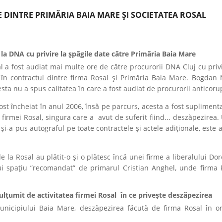
 DINTRE PRIMĂRIA BAIA MARE ȘI SOCIETATEA ROSAL
 la DNA cu privire la șpăgile date către Primăria Baia Mare
sal a fost audiat mai multe ore de către procurorii DNA Cluj cu priv
în contractul dintre firma Rosal și Primăria Baia Mare. Bogdan 
sta nu a spus calitatea în care a fost audiat de procurorii anticorup
ost încheiat în anul 2006, însă pe parcurs, acesta a fost supliment
 firmei Rosal, singura care a avut de suferit fiind... deszăpezirea.
 și-a pus autograful pe toate contractele și actele adiționale, este a
 la Rosal au plătit-o și o plătesc încă unei firme a liberalului Dor
nui spațiu ”recomandat” de primarul Cristian Anghel, unde firma R
ulțumit de activitatea firmei Rosal în ce privește deszăpezirea
unicipiului Baia Mare, deszăpezirea făcută de firma Rosal în o