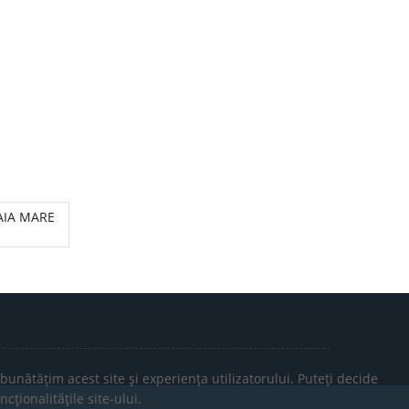
BAIA MARE
bunătățim acest site și experiența utilizatorului. Puteți decide
cționalitățile site-ului.