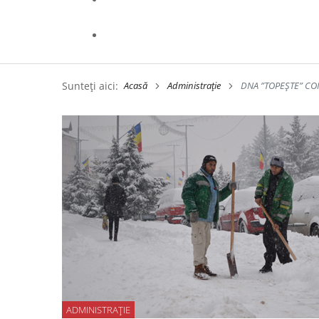
Sunteți aici:
Acasă
Administrație
DNA ”TOPEȘTE” CO
ADMINISTRAȚIE