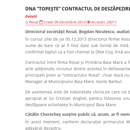
DNA ”TOPEȘTE” CONTRACTUL DE DESZĂPEZIRE
Detalii
Iz Penal
Creat: 09 Decembrie 2013
Accesări: 20011
Directorul societății Rosal, Bogdan Niculescu, audiat
În cursul zilei de joi 05.12.2013 directorul firmei Ro
sume de bani ce ar fi fost date sub formă de mită 
confirmat faptul ca a fost chemat la DNA Cluj, însă ace
Contractul între firma Rosal și Primăria Baia Mare a f
acte adiționale, niciunul dintre acestea în defavoarea
principalii pioni ai ”contractului Rosal”, chiar dacă nu
Manager al Municipiului Baia Mare, Vasile Barbul.
De asemenea, este de notorietate chiria pe care cei de
apropiat al lui Cristian Anghel, pentru folosirea u
desfășoare activitatea în Municipiul Baia Mare.
Cătălin Cherecheș susține public că, acum, ar fi nem
În acest moment, conform declarației primarului M
adevărat dezastru.