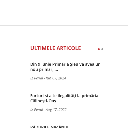
ULTIMELE ARTICOLE
Din 9 iunie Primăria Șieu va avea un
nou primar, ...
Iz Penal
-
Iun 07, 2024
Furturi și alte ilegalități la primăria
Călinești-Oaș
Iz Penal
-
Aug 17, 2022
PĂDURILE NIMĂNUI