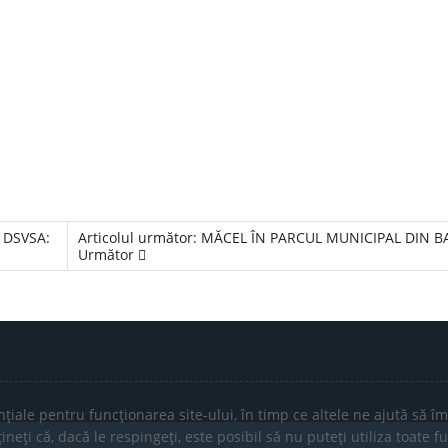
- DSVSA:
Articolul următor: MĂCEL ÎN PARCUL MUNICIPAL DIN 
Următor
țiale pentru funcționarea site-ului, în timp ce altele ne ajută să îm
eți că, dacă le respingeți, este posibil să nu puteți utiliza toate fun