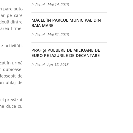
Iz Penal
-
Mai 14, 2013
n parc auto
uar pe care
MĂCEL ÎN PARCUL MUNICIPAL DIN
 două dintre
BAIA MARE
area firmei
Iz Penal
-
Mai 31, 2013
 activități,
PRAF ȘI PULBERE DE MILIOANE DE
EURO PE IAZURILE DE DECANTARE
icat în urmă
Iz Penal
-
Apr 15, 2013
” dubioase.
 deosebit de
n utilaj de
cel prevăzut
e ne duce cu