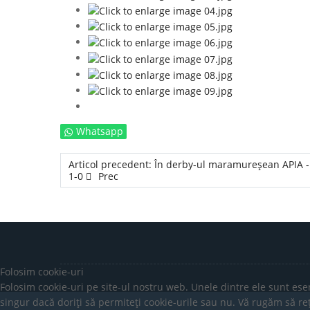
Whatsapp
Articol precedent: În derby-ul maramureșean APIA 
1-0
Prec
Folosim cookie-uri
Folosim cookie-uri pe site-ul nostru web. Unele dintre ele sunt esen
singur dacă doriți să permiteți cookie-urile sau nu. Vă rugăm să rețin