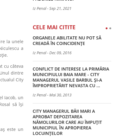
Iz Penal
-
Sep 21, 2021
CELE MAI CITITE
ORGANELE ABILITATE NU POT SĂ
ire la unele
CREADĂ ÎN COINCIDENȚE
Niculescu a
Iz Penal
-
Dec 09, 2016
ție.
at cu câteva
CONFLICT DE INTERESE LA PRIMĂRIA
 Unul dintre
MUNICIPIULUI BAIA MARE - CITY
ctualul City
MANAGERUL VASILE BARBUL ȘI-A
ÎMPROPRIETĂRIT NEVASTA CU ...
Iz Penal
-
Mai 30, 2013
el Iacob, un
osal să își
CITY MANAGERUL BĂII MARI A
APROBAT DEPOZITAREA
NĂMOLURILOR CARE AU ÎMPUȚIT
MUNICIPIUL ÎN APROPIEREA
raș este un
LOCUINȚELOR