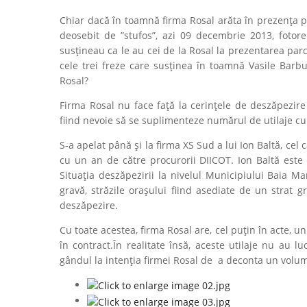
Chiar dacă în toamnă firma Rosal arăta în prezența p
deosebit de ”stufos”, azi 09 decembrie 2013, fotore
susțineau ca le au cei de la Rosal la prezentarea par
cele trei freze care susținea în toamnă Vasile Barbu
Rosal?
Firma Rosal nu face față la cerințele de deszăpezire 
fiind nevoie să se suplimenteze numărul de utilaje cu
S-a apelat până și la firma XS Sud a lui Ion Baltă, cel
cu un an de către procurorii DIICOT. Ion Baltă este 
Situația deszăpezirii la nivelul Municipiului Baia M
gravă, străzile orașului fiind asediate de un strat 
deszăpezire.
Cu toate acestea, firma Rosal are, cel puțin în acte,
în contract.În realitate însă, aceste utilaje nu au 
gândul la intenția firmei Rosal de a deconta un volum 