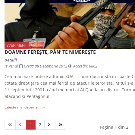
EVENIMENT
DOAMNE FEREŞTE, PÂN’ TE NIMEREŞTE
Detalii
Iz Penal
Creat: 08 Decembrie 2012
Accesări: 6862
Cea mai mare putere a lumii, SUA – chiar dacă îi stă în coaste C
cotată drept ţara cea mai ferită de atacurile teroriste. Mitul s-a
11 septembrie 2001, când membri ai Al Qaeda au distrus Turnu
atacând şi Pentagonul.
Citește mai departe...
1
2
Pagina 1 din 2