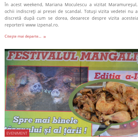
În acest weekend, Mariana Moculescu a vizitat Maramureșul,
ochii indiscreți ai presei de scandal. Totuși vizita vedetei nu 
discretă după cum se dorea, deoarece despre vizita acesteia
reporterii www izpenal.ro.
Citește mai departe...
EVENIMENT