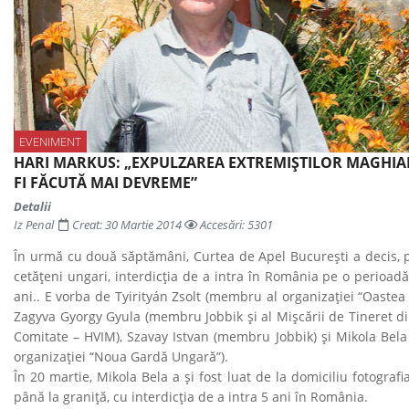
EVENIMENT
HARI MARKUS: „EXPULZAREA EXTREMIȘTILOR MAGHIA
FI FĂCUTĂ MAI DEVREME”
Detalii
Iz Penal
Creat: 30 Martie 2014
Accesări: 5301
În urmă cu două săptămâni, Curtea de Apel București a decis, 
cetăţeni ungari, interdicţia de a intra în România pe o perioadă
ani.. E vorba de Tyirityán Zsolt (membru al organizaţiei “Oastea 
Zagyva Gyorgy Gyula (membru Jobbik şi al Mişcării de Tineret di
Comitate – HVIM), Szavay Istvan (membru Jobbik) şi Mikola Bel
organizaţiei “Noua Gardă Ungară”).
În 20 martie, Mikola Bela a și fost luat de la domiciliu fotografia
până la graniță, cu interdicția de a intra 5 ani în România.