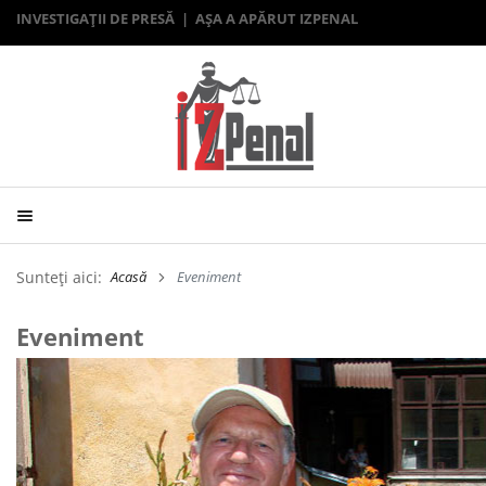
INVESTIGAȚII DE PRESĂ | AȘA A APĂRUT IZPENAL
Sunteți aici:
Acasă
Eveniment
Eveniment