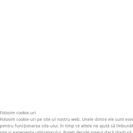
Folosim cookie-uri
Folosim cookie-uri pe site-ul nostru web. Unele dintre ele sunt ese
pentru funcționarea site-ului, în timp ce altele ne ajută să îmbună
site și experiența utilizatorului. Puteți decide singur dacă doriți să