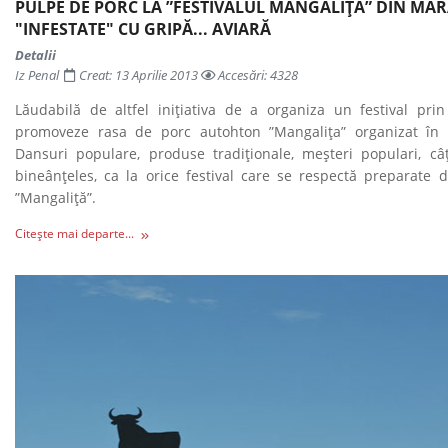
PULPE DE PORC LA ”FESTIVALUL MANGALIȚA” DIN M
"INFESTATE" CU GRIPĂ... AVIARĂ
Detalii
Iz Penal
Creat: 13 Aprilie 2013
Accesări: 4328
Lăudabilă de altfel inițiativa de a organiza un festival pri
promoveze rasa de porc autohton ”Mangalița” organizat în
Dansuri populare, produse tradiționale, meșteri populari, câț
bineânțeles, ca la orice festival care se respectă preparate 
”Mangaliță”.
Citește mai departe...