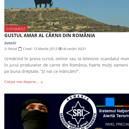
EVENIMENT
GUSTUL AMAR AL CĂRNII DIN ROMÂNIA
Detalii
Iz Penal
Creat: 13 Martie 2013
Accesări: 6031
Urmărind în presa scrisă, online sau la televizor scandalul mon
în jurul produselor de carne din România, foarte mulți oameni 
pe buna dreptate, “Și noi ce mâncăm?”.
Citește mai departe...