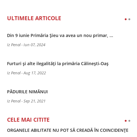
ULTIMELE ARTICOLE
Din 9 iunie Primăria Șieu va avea un nou primar, ...
Iz Penal
-
Iun 07, 2024
Furturi și alte ilegalități la primăria Călinești-Oaș
Iz Penal
-
Aug 17, 2022
PĂDURILE NIMĂNUI
Iz Penal
-
Sep 21, 2021
CELE MAI CITITE
ORGANELE ABILITATE NU POT SĂ CREADĂ ÎN COINCIDENȚE