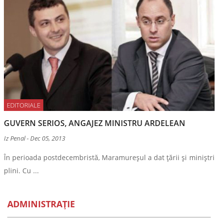
EDITORIALE
GUVERN SERIOS, ANGAJEZ MINISTRU ARDELEAN
Iz Penal
-
Dec 05, 2013
În perioada postdecembristă, Maramureșul a dat țării și miniștri
plini. Cu ...
ORGANELE ABILITATE NU POT SĂ CREADĂ ÎN
COINCIDENȚE
ADMINISTRAȚIE
Iz Penal
-
Dec 09, 2016