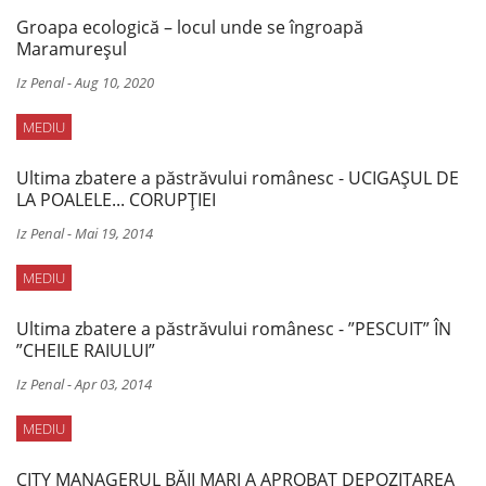
Groapa ecologică – locul unde se îngroapă
Maramureșul
Iz Penal
-
Aug 10, 2020
MEDIU
Ultima zbatere a păstrăvului românesc - UCIGAȘUL DE
LA POALELE... CORUPȚIEI
Iz Penal
-
Mai 19, 2014
MEDIU
Ultima zbatere a păstrăvului românesc - ”PESCUIT” ÎN
”CHEILE RAIULUI”
Iz Penal
-
Apr 03, 2014
MEDIU
CITY MANAGERUL BĂII MARI A APROBAT DEPOZITAREA