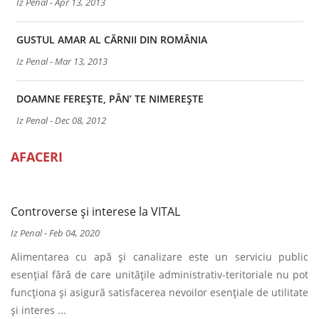
Iz Penal
-
Apr 13, 2013
GUSTUL AMAR AL CĂRNII DIN ROMÂNIA
Iz Penal
-
Mar 13, 2013
DOAMNE FEREŞTE, PÂN’ TE NIMEREŞTE
Iz Penal
-
Dec 08, 2012
AFACERI
Controverse și interese la VITAL
Iz Penal
-
Feb 04, 2020
Alimentarea cu apă și canalizare este un serviciu public
esențial fără de care unitățile administrativ-teritoriale nu pot
funcționa și asigură satisfacerea nevoilor esențiale de utilitate
și interes ...