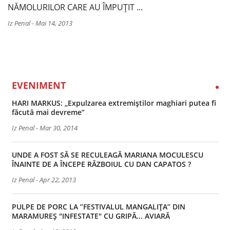
NĂMOLURILOR CARE AU ÎMPUȚIT ...
Iz Penal
-
Mai 14, 2013
EVENIMENT
HARI MARKUS: „Expulzarea extremiștilor maghiari putea fi
făcută mai devreme”
Iz Penal
-
Mar 30, 2014
UNDE A FOST SĂ SE RECULEAGĂ MARIANA MOCULESCU
ÎNAINTE DE A ÎNCEPE RĂZBOIUL CU DAN CAPATOS ?
Iz Penal
-
Apr 22, 2013
PULPE DE PORC LA ”FESTIVALUL MANGALIȚA” DIN
MARAMUREȘ "INFESTATE" CU GRIPĂ... AVIARĂ