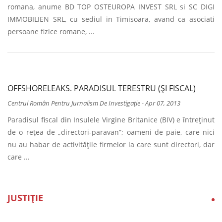
romana, anume BD TOP OSTEUROPA INVEST SRL si SC DIGI
IMMOBILIEN SRL, cu sediul in Timisoara, avand ca asociati
persoane fizice romane, ...
OFFSHORELEAKS. PARADISUL TERESTRU (ȘI FISCAL)
Centrul Român Pentru Jurnalism De Investigație
-
Apr 07, 2013
Paradisul fiscal din Insulele Virgine Britanice (BIV) e întreținut
de o rețea de „directori-paravan”; oameni de paie, care nici
nu au habar de activitățile firmelor la care sunt directori, dar
care ...
JUSTIȚIE