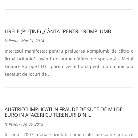
LIRELE (PUȚINE) „CÂNTĂ” PENTRU ROMPLUMB
Iz Penal
-
Mar 31, 2014
Interesul manifestat pentru preluarea Romplumb de către o
firmă britanică, având un nume dătător de speranță - Metal
Finance Europe LTD – pare o veste bună pentru un municipiu
secătuit de locuri de ...
AUSTRIECI IMPLICATI IN FRAUDE DE SUTE DE MII DE
EURO IN AFACERI CU TERENURI DIN ...
Iz Penal
-
Iun 06, 2013
In anul 2007, doua societati comerciale persoane juridice