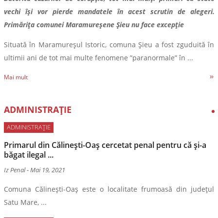
vechi își vor pierde mandatele în acest scrutin de alegeri.
Primărița comunei Maramureșene Șieu nu face excepție
Situată în Maramureșul Istoric, comuna Șieu a fost zguduită în
ultimii ani de tot mai multe fenomene ”paranormale” în ...
Mai mult
ADMINISTRAȚIE
ADMINISTRAȚIE
Primarul din Călinești-Oaș cercetat penal pentru că și-a
băgat ilegal ...
Iz Penal
-
Mai 19, 2021
Comuna Călinești-Oaș este o localitate frumoasă din județul
Satu Mare, ...