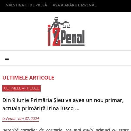
INVESTIGAȚII DE PRESĂ | AȘA A APĂRUT IZPENAL
ULTIMELE ARTICOLE
ULTIMELE ARTICOLE
Din 9 iunie Primăria Șieu va avea un nou primar,
actuala primăriță Irina Iusco ...
Iz Penal
-
Iun 07, 2024
Datorită cazurilor de corupție, tot mai mulți primari cu state