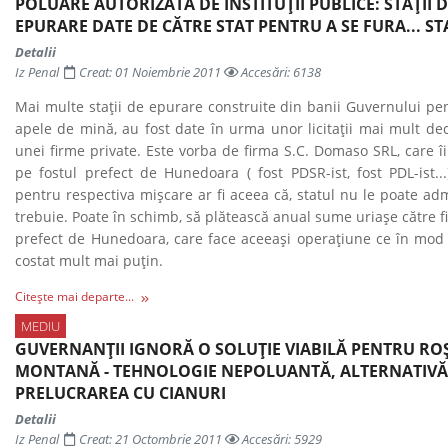
POLUARE AUTORIZATĂ DE INSTITUŢII PUBLICE: STAŢII 
EPURARE DATE DE CĂTRE STAT PENTRU A SE FURA... S
Detalii
Iz Penal
Creat: 01 Noiembrie 2011
Accesări: 6138
Mai multe staţii de epurare construite din banii Guvernului pe
apele de mină
, au fost date în urma unor licitaţii mai mult d
unei firme private. Este vorba de firma S.C. Domaso SRL, care îi
pe fostul prefect de Hunedoara ( fost PDSR-ist, fost PDL-ist...
pentru respectiva mişcare ar fi aceea că, statul nu le poate ad
trebuie. Poate în schimb, să plătească anual sume uriaşe către f
prefect de Hunedoara, care face aceeaşi operaţiune ce în mod 
costat mult mai puţin.
Citește mai departe...
MEDIU
GUVERNANŢII IGNORĂ O SOLUŢIE VIABILĂ PENTRU RO
MONTANĂ - TEHNOLOGIE NEPOLUANTĂ, ALTERNATIVĂ
PRELUCRAREA CU CIANURI
Detalii
Iz Penal
Creat: 21 Octombrie 2011
Accesări: 5929