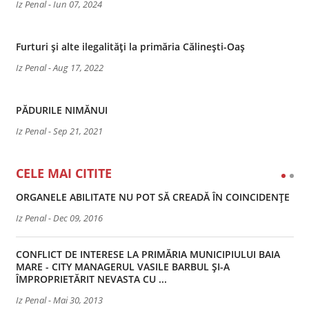
Iz Penal
-
Iun 07, 2024
Furturi și alte ilegalități la primăria Călinești-Oaș
Iz Penal
-
Aug 17, 2022
PĂDURILE NIMĂNUI
Iz Penal
-
Sep 21, 2021
CELE MAI CITITE
ORGANELE ABILITATE NU POT SĂ CREADĂ ÎN COINCIDENȚE
Iz Penal
-
Dec 09, 2016
CONFLICT DE INTERESE LA PRIMĂRIA MUNICIPIULUI BAIA
MARE - CITY MANAGERUL VASILE BARBUL ȘI-A
ÎMPROPRIETĂRIT NEVASTA CU ...
Iz Penal
-
Mai 30, 2013