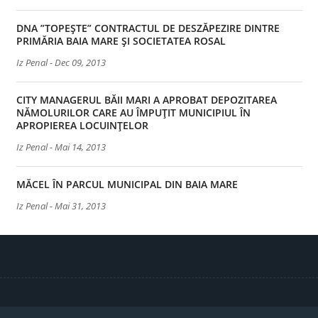
DNA ”TOPEȘTE” CONTRACTUL DE DESZĂPEZIRE DINTRE
PRIMĂRIA BAIA MARE ȘI SOCIETATEA ROSAL
Iz Penal
-
Dec 09, 2013
CITY MANAGERUL BĂII MARI A APROBAT DEPOZITAREA
NĂMOLURILOR CARE AU ÎMPUȚIT MUNICIPIUL ÎN
APROPIEREA LOCUINȚELOR
Iz Penal
-
Mai 14, 2013
MĂCEL ÎN PARCUL MUNICIPAL DIN BAIA MARE
Iz Penal
-
Mai 31, 2013