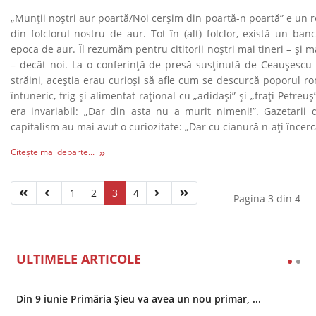
„Munţii noştri aur poartă/Noi cerşim din poartă-n poartă” e un 
din folclorul nostru de aur. Tot în (alt) folclor, există un ba
epoca de aur. Îl rezumăm pentru cititorii noştri mai tineri – şi ma
– decât noi. La o conferinţă de presă susţinută de Ceauşescu c
străini, aceştia erau curioşi să afle cum se descurcă poporul r
întuneric, frig şi alimentat raţional cu „adidaşi” şi „fraţi Petreu
era invariabil: „Dar din asta nu a murit nimeni!”. Gazetarii 
capitalism au mai avut o curiozitate: „Dar cu cianură n-aţi încerc
Citește mai departe...
1
2
3
4
Pagina 3 din 4
ULTIMELE ARTICOLE
Din 9 iunie Primăria Șieu va avea un nou primar, ...