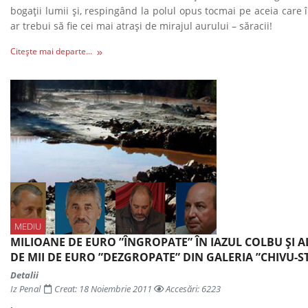
bogaţii lumii şi, respingând la polul opus tocmai pe aceia care
ar trebui să fie cei mai atraşi de mirajul aurului – săracii!
Citește mai departe...
MEDIU
MILIOANE DE EURO ”ÎNGROPATE” ÎN IAZUL COLBU ŞI A
DE MII DE EURO ”DEZGROPATE” DIN GALERIA ”CHIVU-S
Detalii
Iz Penal
Creat: 18 Noiembrie 2011
Accesări: 6223