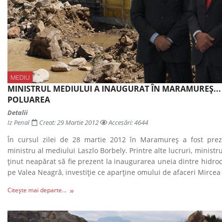
MEDIU
MINISTRUL MEDIULUI A INAUGURAT ÎN MARAMUREŞ...
POLUAREA
Detalii
Iz Penal
Creat: 29 Martie 2012
Accesări: 4644
În cursul zilei de 28 martie 2012 în Maramureş a fost pre
ministru al mediului Laszlo Borbely. Printre alte lucruri, ministr
ţinut neapărat să fie prezent la inaugurarea uneia dintre hidro
pe Valea Neagră, investiţie ce aparţine omului de afaceri Mircea
Citește mai departe...