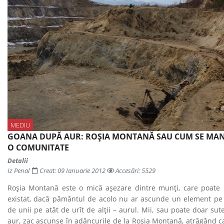
MEDIU
GOANA DUPĂ AUR: ROŞIA MONTANĂ SAU CUM SE MA
O COMUNITATE
Detalii
Iz Penal
Creat: 09 Ianuarie 2012
Accesări: 5529
Roşia Montană este o mică aşezare dintre munţi, care poate n
existat, dacă pământul de acolo nu ar ascunde un element pe 
de unii pe atât de urît de alţii – aurul. Mii, sau poate doar su
aur, zac ascunse în adâncurile de la Roşia Montană, atrăgând 