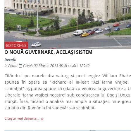
EDITORIALE
O NOUĂ GUVERNARE, ACELAȘI SISTEM
Detalii
Iz Penal
Creat: 02 Martie 2013
Accesări: 12949
Citându-l pe marele dramaturg și poet englez William Shake
spunea în opera sa “Richard al III-lea”: “Azi iarna vrajbei
schimbat” aș putea spune că odată cu venirea la guvernare a Un
Liberale “iarna vrajbei noastre” sub conducerea lui Boc și Ungu
sfârșit. Însă, făcând o analiză mai amplă a situației, mi-e gre
situația din România într-adevăr s-a schimbat.
Citește mai departe...