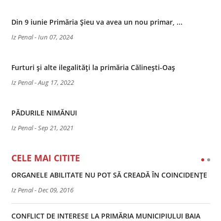
Din 9 iunie Primăria Șieu va avea un nou primar, ...
Iz Penal
-
Iun 07, 2024
Furturi și alte ilegalități la primăria Călinești-Oaș
Iz Penal
-
Aug 17, 2022
PĂDURILE NIMĂNUI
Iz Penal
-
Sep 21, 2021
CELE MAI CITITE
ORGANELE ABILITATE NU POT SĂ CREADĂ ÎN COINCIDENȚE
Iz Penal
-
Dec 09, 2016
CONFLICT DE INTERESE LA PRIMĂRIA MUNICIPIULUI BAIA