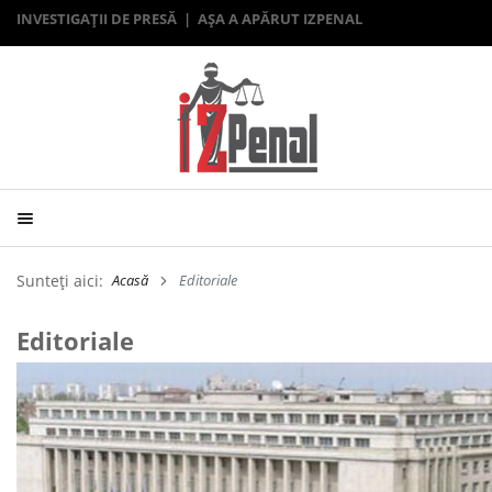
INVESTIGAȚII DE PRESĂ | AȘA A APĂRUT IZPENAL
Sunteți aici:
Acasă
Editoriale
Editoriale