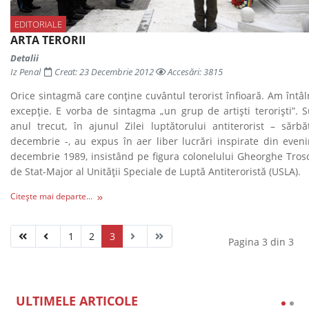
EDITORIALE
ARTA TERORII
Detalii
Iz Penal
Creat: 23 Decembrie 2012
Accesări: 3815
Orice sintagmă care conţine cuvântul terorist înfioară. Am întâlni
excepţie. E vorba de sintagma „un grup de artişti
terorişti
”. 
anul trecut, în ajunul Zilei luptătorului antiterorist – sărbă
decembrie -, au expus în aer liber lucrări inspirate din even
decembrie 1989, insistând pe figura colonelului Gheorghe Trosca
de Stat-Major al Unităţii Speciale de Luptă Antiteroristă (USLA).
Citește mai departe...
1
2
3
Pagina 3 din 3
ULTIMELE ARTICOLE