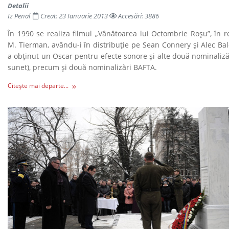
Detalii
Iz Penal
Creat: 23 Ianuarie 2013
Accesări: 3886
În 1990 se realiza filmul „Vânătoarea lui Octombrie Roşu”, în r
M. Tierman, avându-i în distribuţie pe Sean Connery şi Alec Bal
a obţinut un Oscar pentru efecte sonore şi alte două nominaliză
sunet), precum şi două nominalizări BAFTA.
Citește mai departe...